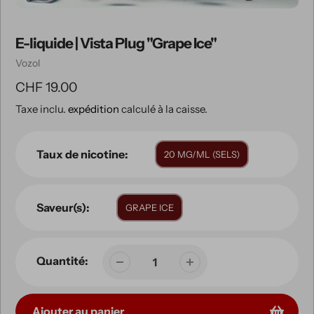
E-liquide | Vista Plug "Grape Ice"
Vendeuse
Vozol
Prix
CHF 19.00
Taxe inclu.
expédition
calculé à la caisse.
habituel
Taux de nicotine:
20 MG/ML (SELS)
Saveur(s):
GRAPE ICE
Quantité:
Ajouter au panier