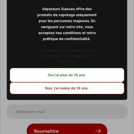
Vapoteurs Suisses offre des
Abonnez-vous à notre
produits de vapotage uniquement
pour les personnes majeures. En
newsletter
naviguant sur notre site, vous
acceptez nos conditions et notre
politique de confidentialité. ​​
Promotions, nouveautés et ventes exclusives. Recevez-les
L'expédition de produits liés au
directement par e-mail.
tabac hors de la Suisse est
interdite.
Oui j'ai plus de 18 ans.
Non, j'ai moins de 18 ans.
Soumettre