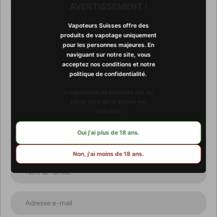
AVERTISSEMENT !
Vapoteurs Suisses offre des
produits de vapotage uniquement
pour les personnes majeures. En
Abonnez-vous à notre
naviguant sur notre site, vous
acceptez nos conditions et notre
newsletter
politique de confidentialité. ​​
L'expédition de produits liés au
Promotions, nouveautés et ventes exclusives. Recevez-les
tabac hors de la Suisse est
directement par e-mail.
interdite.
Oui j'ai plus de 18 ans.
Non, j'ai moins de 18 ans.