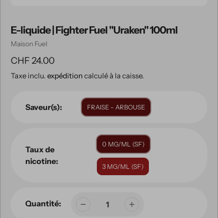
E-liquide | Fighter Fuel "Uraken" 100ml
Vendeuse
Maison Fuel
Prix
CHF 24.00
Taxe inclu.
expédition
calculé à la caisse.
habituel
Saveur(s):
FRAISE - ARBOUSE
0 MG/ML (SF)
Taux de
nicotine:
3 MG/ML (SF)
Quantité: