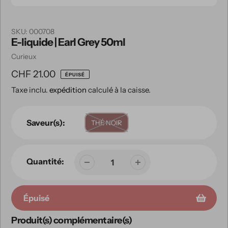
SKU:
000708
E-liquide | Earl Grey 50ml
Vendeuse
Curieux
Prix
CHF 21.00
ÉPUISÉ
Taxe inclu.
expédition
calculé à la caisse.
habituel
Saveur(s):
THÉ NOIR
Quantité:
Épuisé
Produit(s) complémentaire(s)
Ajout