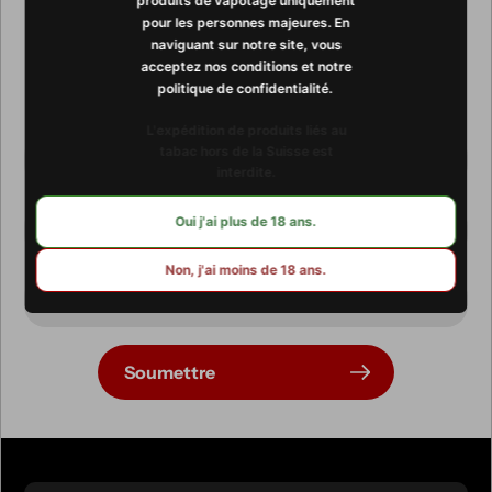
newsletter
produits de vapotage uniquement
pour les personnes majeures. En
naviguant sur notre site, vous
Promotions, nouveautés et ventes exclusives. Recevez-les
acceptez nos conditions et notre
directement par e-mail.
politique de confidentialité. ​​
L'expédition de produits liés au
tabac hors de la Suisse est
interdite.
Oui j'ai plus de 18 ans.
Non, j'ai moins de 18 ans.
Soumettre