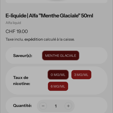
E-liquide | Alfa "Menthe Glaciale" 50ml
Vendeuse
Alfa liquid
Prix
CHF 19.00
Taxe inclu.
expédition
calculé à la caisse.
habituel
Saveur(s):
MENTHE GLACIALE
0 MG/ML
3 MG/ML
Taux de
nicotine:
6 MG/ML
Quantité: