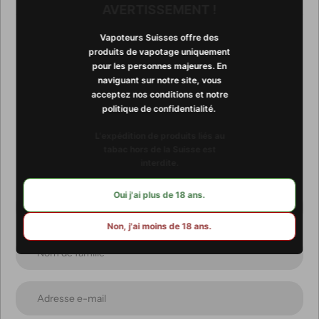
AVERTISSEMENT !
Vapoteurs Suisses offre des
produits de vapotage uniquement
pour les personnes majeures. En
Abonnez-vous à notre
naviguant sur notre site, vous
acceptez nos conditions et notre
newsletter
politique de confidentialité. ​​
L'expédition de produits liés au
Promotions, nouveautés et ventes exclusives. Recevez-les
tabac hors de la Suisse est
directement par e-mail.
interdite.
Oui j'ai plus de 18 ans.
Non, j'ai moins de 18 ans.