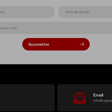
Soumettre
Email
info@vapote