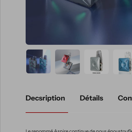
Decsription
Détails
Con
Le renommé Aspire continue de nous époustoufler