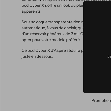
pod Cyber X s'offre un look du plus carré, alliage
apparents.
Sous sa coque transparente rien n'est caché, vous
automatique, à vous de choisir, quoi qu'il en soit
d'un réservoir généreux de 3 ml. Ce kit contient 
opter pour votre modèle préféré.
Ce pod Cyber X d'Aspire séduira par son look surp
juste en dessous.
pe
Abonn
Promotions