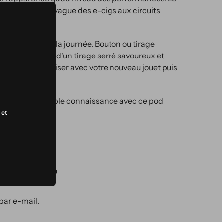
de surfer sur la vague des e-cigs aux circuits
ra vaper toute la journée. Bouton ou tirage
ront de profiter d'un tirage serré savoureux et
oi vous familiariser avec votre nouveau jouet puis
s. Faites plus ample connaissance avec ce pod
 et
letter
par e-mail.