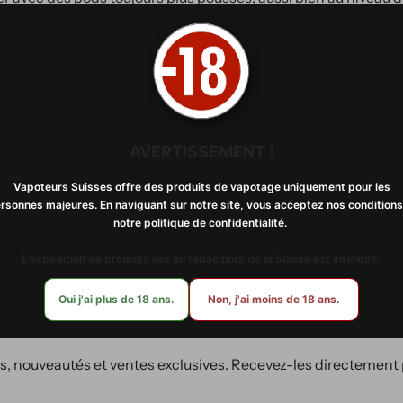
 aluminium d'un côté, transparence de l'autre, Aspire continue 
 retrouverez une batterie interne de 1000 mAh, qui vous laisse
 les cartouches Cyber X/S à résistances intégrées vous permett
deux cartouches, une de 0.8 ohm et une autre de 1.0 ohm, de qu
AVERTISSEMENT !
renant et son utilisation simplifiée idéale pour les débutant
Vapoteurs Suisses offre des produits de vapotage uniquement pour les
rsonnes majeures. En naviguant sur notre site, vous acceptez nos conditions
notre politique de confidentialité. ​​
L'expédition de produits liés au tabac hors de la Suisse est interdite.
ez-vous à notre news
Oui j'ai plus de 18 ans.
Non, j'ai moins de 18 ans.
, nouveautés et ventes exclusives. Recevez-les directement 