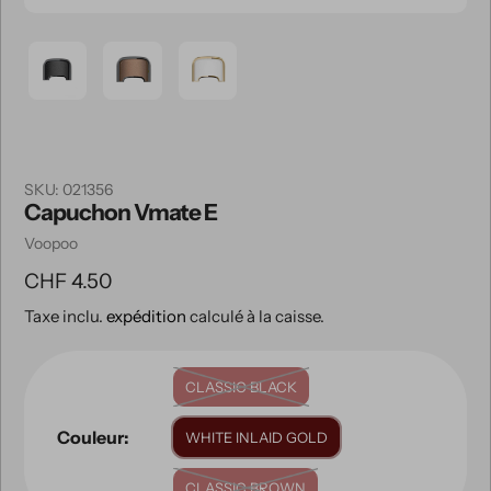
SKU:
021356
Capuchon Vmate E
Vendeuse
Voopoo
Prix
CHF 4.50
Taxe inclu.
expédition
calculé à la caisse.
habituel
CLASSIC BLACK
Couleur:
WHITE INLAID GOLD
CLASSIC BROWN