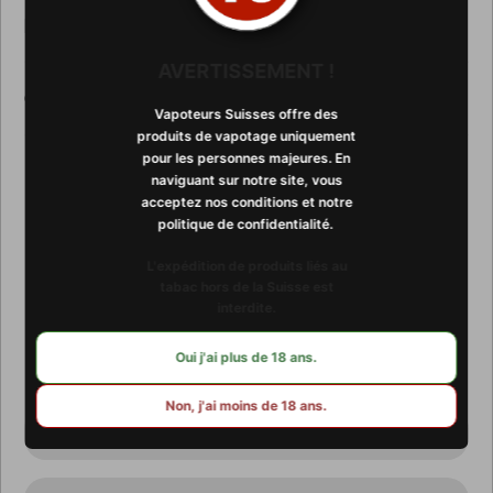
Détails
AVERTISSEMENT !
Contenu
Vapoteurs Suisses offre des
produits de vapotage uniquement
pour les personnes majeures. En
naviguant sur notre site, vous
acceptez nos conditions et notre
Abonnez-vous à notre
politique de confidentialité. ​​
newsletter
L'expédition de produits liés au
tabac hors de la Suisse est
interdite.
Promotions, nouveautés et ventes exclusives. Recevez-les
directement par e-mail.
Oui j'ai plus de 18 ans.
Non, j'ai moins de 18 ans.