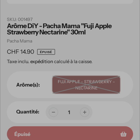
SKU:
001497
Arôme DiY - Pacha Mama "Fuji Apple
Strawberry Nectarine" 30ml
Vendeuse
Pacha Mama
Prix
CHF 14.90
ÉPUISÉ
Taxe inclu.
expédition
calculé à la caisse.
habituel
FUJI APPLE - STRAWBERRY -
Arôme(s):
NECTARINE
Quantité:
Épuisé