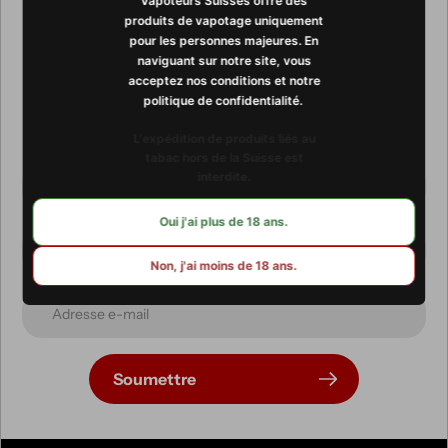
Abonnez-vous à notre
Vapoteurs Suisses offre des
produits de vapotage uniquement
newsletter
pour les personnes majeures. En
naviguant sur notre site, vous
acceptez nos conditions et notre
Promotions, nouveautés et ventes exclusives. Recevez-les
politique de confidentialité. ​​
directement par e-mail.
L'expédition de produits liés au
tabac hors de la Suisse est
interdite.
Oui j'ai plus de 18 ans.
Non, j'ai moins de 18 ans.
Soumettre