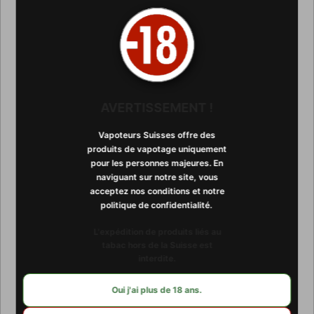
AVERTISSEMENT !
Vapoteurs Suisses offre des
produits de vapotage uniquement
pour les personnes majeures. En
naviguant sur notre site, vous
acceptez nos conditions et notre
politique de confidentialité. ​​
VÉGÉTOL®
L'expédition de produits liés au
tabac hors de la Suisse est
par Leandro Pi
interdite.
22 avril 2024
Oui j'ai plus de 18 ans.
Végétol® est une marque française innovante dans le
domaine des e-liquides pour cigarettes électroniques. Elle