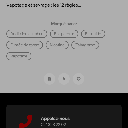
Vapotage et sevrage : les 12 règles...
Marqué avec:
Addiction au tabac
E-cigarette
E-liquide
Fumée de tabac
Nicotine
Tabagisme
Vapotage
Partager
Tweet
Épingle
sur
sur
sur
Facebook
Twitter
pinterest
Appelez-nous !
021 323 22 02