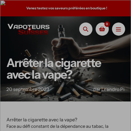
Aller
toute la
Venez testez vos saveurs préférées en boutique !
au
contenu
0
Chercher
Arrêter la cigarette
avec la vape?
20 septembre 2023
par Leandro Pi
Arrêter la cigarette avec la vape?
Face au défi constant de la dépendance au tabac, la